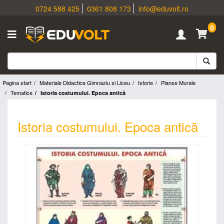
0724 588 425
0361 808 173
info@eduvolt.ro
0
Pagina start
Materiale Didactice Gimnaziu si Liceu
Istorie
Planse Murale
Tematice
Istoria costumului. Epoca antică
Istoria costumului. Epoca antică