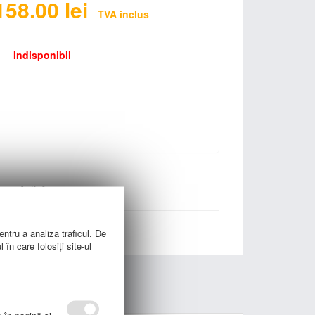
158.00
lei
TVA inclus
Indisponibil
poca Antică
entru a analiza traficul. De
în care folosiți site-ul