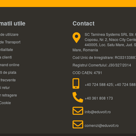
matii utile
Contact
de utilizare
SC Taminea Systems SRL Str. 
Coposu, Nr. 2, Nisco City Cente
 de Transport
440005, Loc. Satu Mare, Jud. 
tialitate
Mare, Romania
 clienti
Cod Unic de Inregistrare: RO3313388
and online
Registrul Comertului: J30/327/2014
ti de plata
COD CAEN: 4791
i frecvente
+40 724 588 425; +40 724 588
i retur
 retragere
+40 361 808 173
 Cookie
info@eduvolt.ro
comenzi@eduvolt.ro