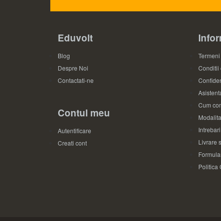
Eduvolt
Infor
Blog
Termeni 
Despre Noi
Conditii
Contactati-ne
Confiden
Asistenta
Cum com
Contul meu
Modalita
Intrebar
Autentificare
Livrare s
Creati cont
Formular
Politica