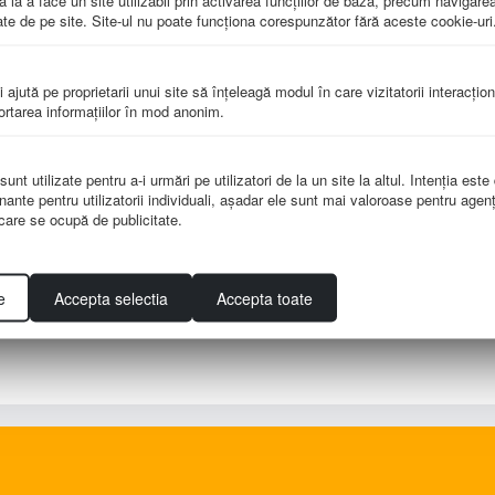
 la a face un site utilizabil prin activarea funcţiilor de bază, precum navigare
te de pe site. Site-ul nu poate funcţiona corespunzător fără aceste cookie-uri
i ajută pe proprietarii unui site să înţeleagă modul în care vizitatorii interacţio
portarea informaţiilor în mod anonim.
nt utilizate pentru a-i urmări pe utilizatori de la un site la altul. Intenţia este
i si un ghid pentru profesori facilitându-le înţelegerea mai usoara a tem
nante pentru utilizatorii individuali, aşadar ele sunt mai valoroase pentru agenţ
r
e care se ocupă de publicitate.
cluzii si concept prin observare, sortare,asociere , sa inainteze singur 
ibilitatea imbunatatirii activitatii
e
Accepta selectia
Accepta toate