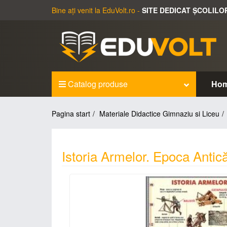
Bine ați venit la EduVolt.ro -
SITE DEDICAT ȘCOLILO
Catalog produse
Ho
Pagina start
Materiale Didactice Gimnaziu si Liceu
Istoria Armelor. Epoca Antic