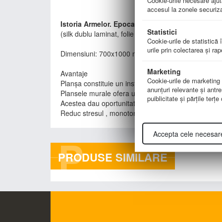
Cookie-urile necesare ajută
accesul la zonele securiza
Istoria Armelor. Epoca Antică
Statistici
(silk dublu laminat, folie 25 microni, şipci)
Cookie-urile de statistică î
urile prin colectarea şi ra
Dimensiuni: 700x1000 mm
Marketing
Avantaje
Cookie-urile de marketing su
Planşa constituie un instrument de lucru pentru elev
anunţuri relevante şi antre
Plansele murale ofera un suport de curs suplimenta
puiblicitate şi părţile terţ
Acestea dau oportunitate elevului sa traga singur con
Reduc stresul , monotonia,stimuleaza elevul, ofera pos
Accepta cele necesar
P
PRODUSE SIMILARE