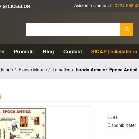
Asistenta Comenzi:
0724 588 4
R ȘI LICEELOR
me
Promotii
Blog
Contact
SICAP | e-licitatie.ro
Istorie
Planse Murale
Tematice
Istoria Armelor. Epoca Antică
ă
COD:
Disponibilitate: