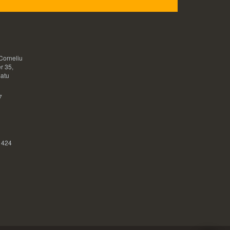
Corneliu
r 35,
Satu
7
 424