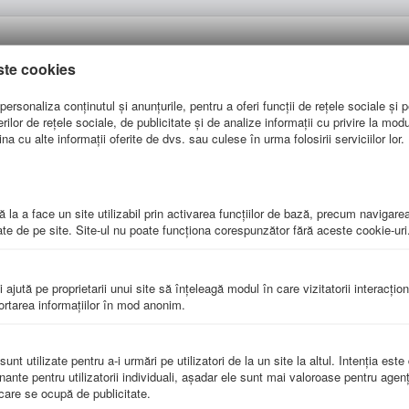
aluare. CD-ul contine teste pentru admiterea la clasele de bilingv-engle
ste cookies
re examenelor Cambridge sau probei de "listening" conform noului tip d
 clarifica multe situatii de care se lovesc elevii romani atunci cand inva
ersonaliza conținutul și anunțurile, pentru a oferi funcții de rețele sociale și p
rilor verbului, aspectului verbului, concordantei timpurilor etc. Fiecare t
lor de rețele sociale, de publicitate și de analize informații cu privire la modul 
d in sprijinul elevilor atunci cand exerseaza individual, fara ajutorul pr
a cu alte informații oferite de dvs. sau culese în urma folosirii serviciilor lor.
 fill-in-the-blanks exercises, matching exercises, jumble-sentences, cros
gleza americana sau cea vorbita de alte popoare, toate acestea pentru a i
din cuvantul inainte al autorului continutului didactic, prof. Nicolae Logh
 la a face un site utilizabil prin activarea funcţiilor de bază, precum navigare
ze precum verbul, adjectivul, articolul, vorbirea directa / indirecta;
te de pe site. Site-ul nu poate funcţiona corespunzător fără aceste cookie-uri
 completa, complexa, obiectiva si eficienta pentru invatare si exersare.
i ajută pe proprietarii unui site să înţeleagă modul în care vizitatorii interacţio
de evaluare;
portarea informaţiilor în mod anonim.
a pe o structura dinamica, printr-o serie de aplicatii interactive care 
o notare precisa, excluzand influenta factorului uman;
a sa suprasolicite elevul, oferindu-i acestuia divertisment si conditii de 
nt utilizate pentru a-i urmări pe utilizatori de la un site la altul. Intenţia este
nante pentru utilizatorii individuali, aşadar ele sunt mai valoroase pentru agenţ
e care se ocupă de publicitate.