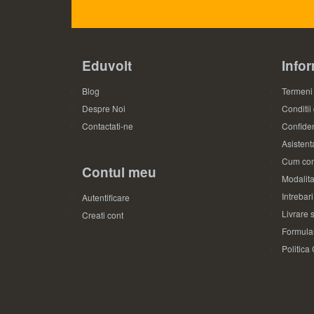
Eduvolt
Infor
Blog
Termeni 
Despre Noi
Conditii
Contactati-ne
Confiden
Asistenta
Cum com
Contul meu
Modalita
Intrebar
Autentificare
Livrare s
Creati cont
Formular
Politica