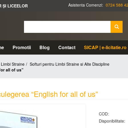
Asistenta Comenzi:
0724 588 4
R ȘI LICEELOR
me
Promotii
Blog
Contact
SICAP | e-licitatie.ro
Limbi Straine
Softuri pentru Limbi Straine si Alte Discipline
or all of us”
ulegerea “English for all of us”
COD:
Disponibilitate: