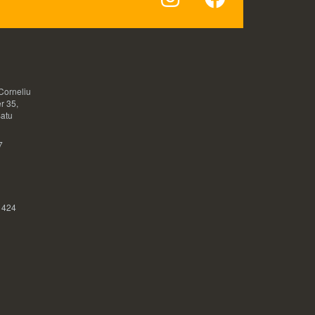
Corneliu
r 35,
Satu
7
 424