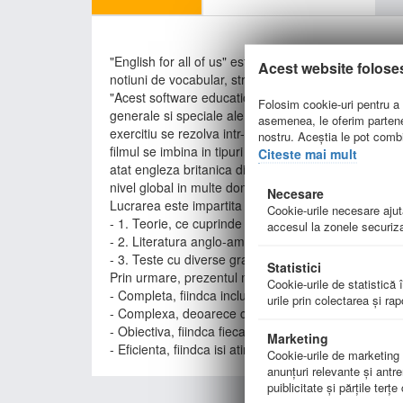
"English for all of us" este un ghid de pregatire-ev
Acest website folose
notiuni de vocabular, structuri gramaticale necesa
"Acest software educational a aparut din dorinta de a
Folosim cookie-uri pentru a p
generale si speciale ale utilizarii timpurilor si modu
asemenea, le oferim parteneri
exercitiu se rezolva intr-un anumit fel, aceasta venin
nostru. Aceștia le pot combin
filmul se imbina in tipuri de teste multiple-choice,
Citeste mai mult
atat engleza britanica din zilele noastre, cat si en
nivel global in multe domenii de activitate." (Extras 
Necesare
Lucrarea este impartita in trei parti:
Cookie-urile necesare ajută
- 1. Teorie, ce cuprinde capitole ale gramaticii engle
accesul la zonele securiza
- 2. Literatura anglo-americana;
- 3. Teste cu diverse grade de dificultate.
Statistici
Prin urmare, prezentul material reprezinta o solutie
Cookie-urile de statistică î
- Completa, fiindca include atat teorie, cat si teste 
urile prin colectarea şi ra
- Complexa, deoarece continutul didactic functioneaz
- Obiectiva, fiindca fiecare testare este urmata de 
Marketing
- Eficienta, fiindca isi atinge scopul educational, far
Cookie-urile de marketing su
anunţuri relevante şi antre
puiblicitate şi părţile terţ