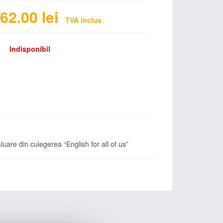
62.00
lei
TVA inclus
Indisponibil
uare din culegerea “English for all of us”