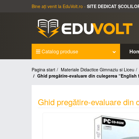
Bine ați venit la EduVolt.ro -
SITE DEDICAT ȘCOLILO
Catalog produse
Ho
Pagina start
Materiale Didactice Gimnaziu si Liceu
Ghid pregătire-evaluare din culegerea “English f
Ghid pregătire-evaluare din c