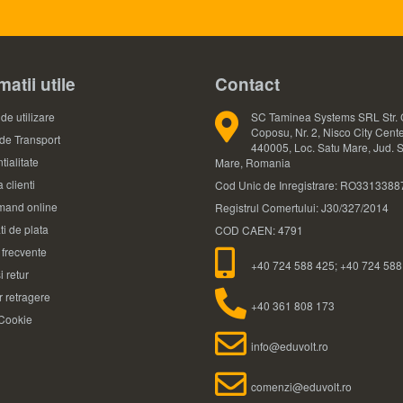
matii utile
Contact
de utilizare
SC Taminea Systems SRL Str. 
Coposu, Nr. 2, Nisco City Cente
 de Transport
440005, Loc. Satu Mare, Jud. 
tialitate
Mare, Romania
 clienti
Cod Unic de Inregistrare: RO3313388
and online
Registrul Comertului: J30/327/2014
ti de plata
COD CAEN: 4791
i frecvente
+40 724 588 425; +40 724 588
i retur
 retragere
+40 361 808 173
 Cookie
info@eduvolt.ro
comenzi@eduvolt.ro