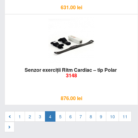
631.00
lei
Senzor exerciții Ritm Cardiac – tip Polar
3148
876.00
lei
1
2
3
4
5
6
7
8
9
10
11