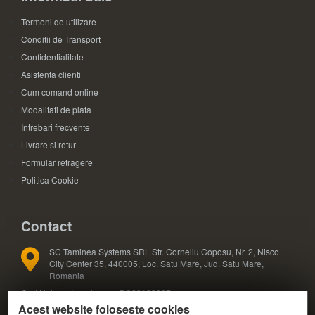
Termeni de utilizare
Conditii de Transport
Confidentialitate
Asistenta clienti
Cum comand online
Modalitati de plata
Intrebari frecvente
Livrare si retur
Formular retragere
Politica Cookie
Contact
SC Taminea Systems SRL Str. Corneliu Coposu, Nr. 2, Nisco
City Center 35, 440005, Loc. Satu Mare, Jud. Satu Mare,
Romania
Cod Unic de Inregistrare: RO33133887
Acest website foloseste cookies
Registrul Comertului: J30/327/2014