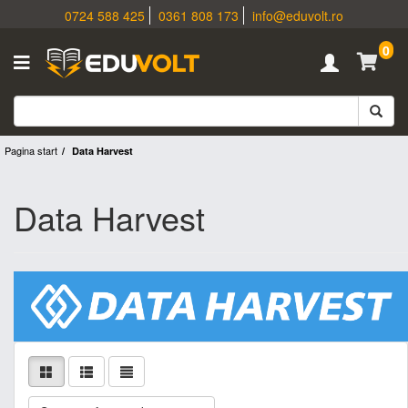
0724 588 425
0361 808 173
info@eduvolt.ro
0
Pagina start
Data Harvest
Data Harvest