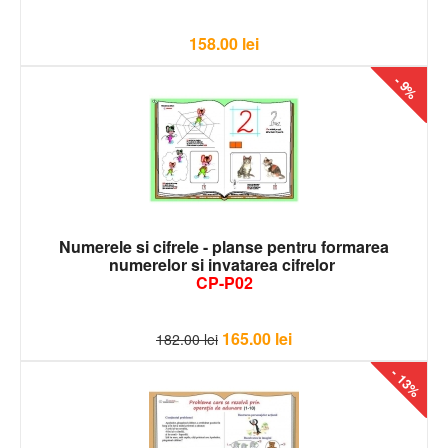
158.00
lei
- 9%
Numerele si cifrele - planse pentru formarea
numerelor si invatarea cifrelor
CP-P02
165.00
lei
182.00
lei
- 13%