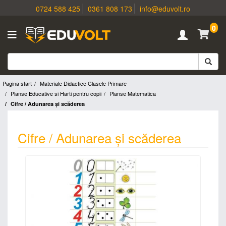
0724 588 425
0361 808 173
info@eduvolt.ro
0
Pagina start
Materiale Didactice Clasele Primare
Planse Educative si Harti pentru copii
Planse Matematica
Cifre / Adunarea şi scăderea
Cifre / Adunarea şi scăderea