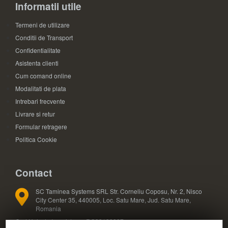
Informatii utile
Termeni de utilizare
Conditii de Transport
Confidentialitate
Asistenta clienti
Cum comand online
Modalitati de plata
Intrebari frecvente
Livrare si retur
Formular retragere
Politica Cookie
Contact
SC Taminea Systems SRL Str. Corneliu Coposu, Nr. 2, Nisco
City Center 35, 440005, Loc. Satu Mare, Jud. Satu Mare,
Romania
Cod Unic de Inregistrare: RO33133887