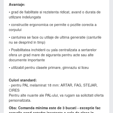
Avantaje:
• grad de fiabilitate si rezistenta ridicat, avand o durata de
utilizare indelungata
• constructie ergonomica ce permite o pozitie corecta a
corpului
• cantuirea se face cu utilaje de ultima generatie (canturile
nu se desprind in timp)
• Posibilitatea inchiderii cu yala centralizata a sertarelor
ofera un grad mare de siguranta pentru acte sau alte
documente importante
• utilizabil pentru clasele primare, gimnaziu si liceu
Culori standard:
- pentru PAL melaminat 18 mm: ARTAR, FAG, STEJAR,
CIRES
Pentru alte nuante ale PAL-ului, va rugam sa solicitati oferta
personalizata.
Obs: Comanda minima este de 3 bucati - exceptie fac
cazurile cand catedra insoteste o sala de clasa in