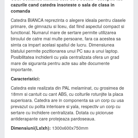
cazurile cand catedra insoteste o sala de clasa in
comanda
Catedra BIANCA reprezinta o alegere ideala pentru clasele
primare, de gimnaziu si liceu, dat fiind aspectul compact si
functional. Numarul mare de sertare permite utilizarea
biroului de catre mai multe persoane, fara ca acestea sa
simta ca impart acelasi spatiul de lucru. Dimensiunea
blatului permite pozitionarea unui PC sau a unui laptop.
Posibilitatea inchiderii cu yala centralizata ofera un grad
mare de siguranta pentru acte sau alte documente
importante.
Caracteristici:
Catedra este realizata din PAL melaminat, cu grosimea de
18mm si cantuit cu cant ABS, cu colturile rotunjite la placa
superioara. Catedra are in componenta sa un corp cu usa
prevazut cu polita interioare si yala, respectiv un corp cu
sertare cu inchidere centralizata. Dotata cu picioruse
antiderapante care protejeaza pardoseaua.
Dimensiuni(Lxlxh):
1300x600x750mm