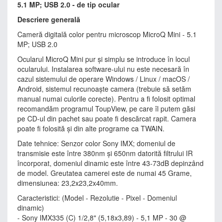
5.1 MP; USB 2.0 - de tip ocular
Descriere generală
Cameră digitală color pentru microscop MicroQ Mini - 5.1
MP; USB 2.0
Ocularul MicroQ Mini pur și simplu se introduce în locul
ocularului. Instalarea software-ului nu este necesară în
cazul sistemului de operare Windows / Linux / macOS /
Android, sistemul recunoaște camera (trebuie să setăm
manual numai culorile corecte). Pentru a fi folosit optimal
recomandăm programul ToupView, pe care îl putem găsi
pe CD-ul din pachet sau poate fi descărcat rapit. Camera
poate fi folosită și din alte programe ca TWAIN.
Date tehnice: Senzor color Sony IMX; domeniul de
transmisie este între 380nm și 650nm datorită filtrului IR
încorporat, domeniul dinamic este între 43-73dB depinzând
de model. Greutatea camerei este de numai 45 Grame,
dimensiunea: 23,2x23,2x40mm.
Caracteristici: (Model - Rezolutie - Pixel - Domeniul
dinamic)
- Sony IMX335 (C) 1/2,8" (5,18x3,89) - 5,1 MP - 30 @