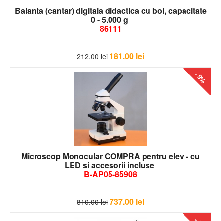
Balanta (cantar) digitala didactica cu bol, capacitate
0 - 5.000 g
86111
181.00
lei
212.00
lei
- 9%
Microscop Monocular COMPRA pentru elev - cu
LED si accesorii incluse
B-AP05-85908
737.00
lei
810.00
lei